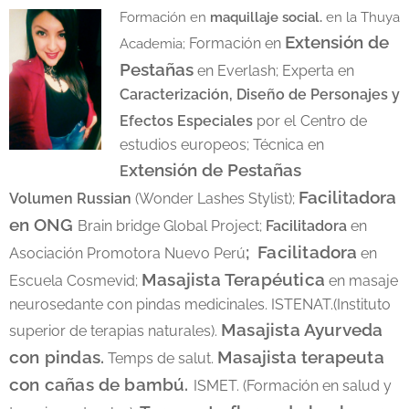
Formación en
maquillaje social.
en la Thuya
Extensión de
Formación en
Academia;
Pestañas
en Everlash; Experta en
Caracterización, Diseño de Personajes y
Efectos Especiales
por
el
Centro de
estudios europeos; Técnica en
xtensión de Pestañas
E
Facilitadora
Volumen
Russian
(Wonder Lashes Stylist);
en ONG
Brain bridge Global Project;
Facilitadora
en
;
Facilitadora
Asociación Promotora Nuevo Perú
en
Masajista Terapéutica
Escuela Cosmevid;
en masaje
neurosedante con pindas medicinales. ISTENAT.(Instituto
Masajista Ayurveda
superior de terapias naturales).
con pindas.
Masajista terapeuta
Temps de salut.
con cañas de bambú.
ISMET. (Formación en salud y